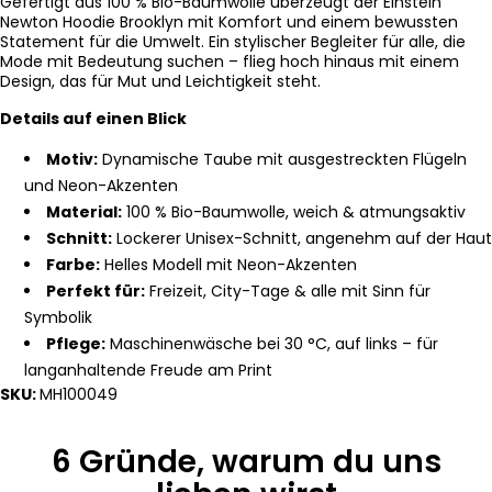
Gefertigt aus 100 % Bio-Baumwolle überzeugt der Einstein
Newton Hoodie Brooklyn mit Komfort und einem bewussten
Statement für die Umwelt. Ein stylischer Begleiter für alle, die
Mode mit Bedeutung suchen – flieg hoch hinaus mit einem
Design, das für Mut und Leichtigkeit steht.
Details auf einen Blick
Motiv:
Dynamische Taube mit ausgestreckten Flügeln
und Neon-Akzenten
Material:
100 % Bio-Baumwolle, weich & atmungsaktiv
Schnitt:
Lockerer Unisex-Schnitt, angenehm auf der Haut
Farbe:
Helles Modell mit Neon-Akzenten
Perfekt für:
Freizeit, City-Tage & alle mit Sinn für
Symbolik
Pflege:
Maschinenwäsche bei 30 °C, auf links – für
langanhaltende Freude am Print
SKU:
MH100049
6 Gründe, warum du uns