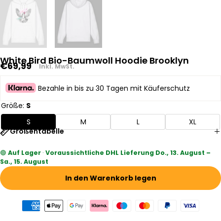
White Bird Bio-Baumwoll Hoodie Brooklyn
Regulärer
€69,99
Inkl. MwSt.
Preis
Bezahle in bis zu 30 Tagen mit Käuferschutz
Größe:
S
S
M
L
XL
Größentabelle
🟢
Auf Lager
·
Voraussichtliche DHL Lieferung Do., 13. August –
Sa., 15. August
In den Warenkorb legen