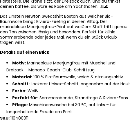
Haltestelle. Die Krone sitzt, der Dreizack auch, und du trinkst
deinen Kaffee, als wäre es Rosé am Yachthafen. 🧜‍♀️🌊
Das Einstein Newton Sweatshirt Boston aus weicher Bio-
Baumwolle bringt Riviera-Feeling in deinen Alltag. Der
marineblaue Meerjungfrau-Print auf weißem Stoff trifft genau
den Ton zwischen lässig und besonders. Perfekt für kühle
Sommerabende oder jedes Mal, wenn du ein Stück Urlaub
tragen willst.
Details auf einen Blick
Motiv:
Marineblaue Meerjungfrau mit Muschel und
Dreizack – Monaco-Beach-Club-Schriftzug
Material:
100 % Bio-Baumwolle, weich & atmungsaktiv
Schnitt:
Lockerer Unisex-Schnitt, angenehm auf der Haut
Farbe:
Weiß
Perfekt für:
Sommerabende, Strandtage & Riviera-Fans
Pflege:
Maschinenwäsche bei 30 °C, auf links – für
langanhaltende Freude am Print
SKU:
110480011