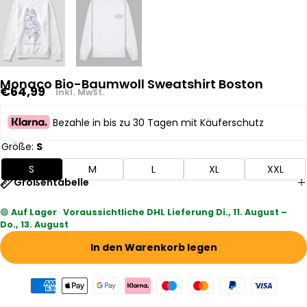
Monaco Bio-Baumwoll Sweatshirt Boston
Regulärer
€64,99
Inkl. MwSt.
Preis
Bezahle in bis zu 30 Tagen mit Käuferschutz
Größe:
S
S
M
L
XL
XXL
Größentabelle
🟢
Auf Lager
·
Voraussichtliche DHL Lieferung Di., 11. August –
Do., 13. August
In den Warenkorb legen