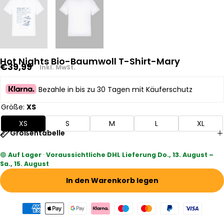
Hot Nights Bio-Baumwoll T-Shirt-Mary
Regulärer
€39,99
Inkl. MwSt.
Preis
Bezahle in bis zu 30 Tagen mit Käuferschutz
Größe:
XS
XS
S
M
L
XL
Größentabelle
🟢
Auf Lager
·
Voraussichtliche DHL Lieferung Do., 13. August –
Sa., 15. August
In den Warenkorb legen