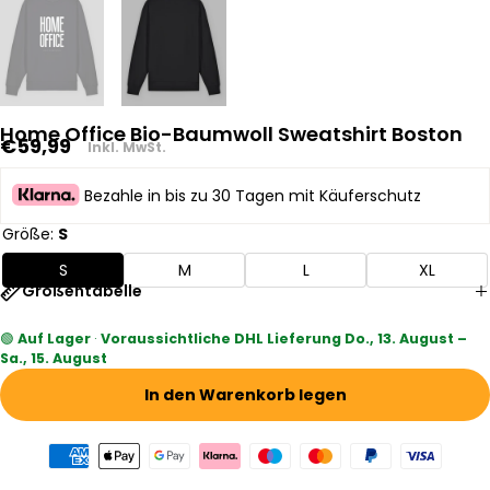
Home Office Bio-Baumwoll Sweatshirt Boston
Regulärer
€59,99
Inkl. MwSt.
Preis
Bezahle in bis zu 30 Tagen mit Käuferschutz
Größe:
S
S
M
L
XL
Größentabelle
🟢
Auf Lager
·
Voraussichtliche DHL Lieferung Do., 13. August –
Sa., 15. August
In den Warenkorb legen