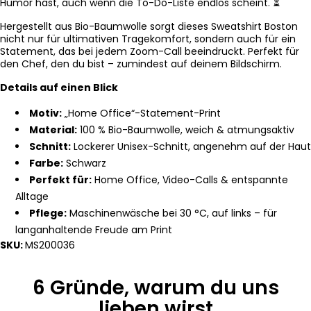
Humor hast, auch wenn die To-Do-Liste endlos scheint. ⏳
Hergestellt aus Bio-Baumwolle sorgt dieses Sweatshirt Boston
nicht nur für ultimativen Tragekomfort, sondern auch für ein
Statement, das bei jedem Zoom-Call beeindruckt. Perfekt für
den Chef, den du bist – zumindest auf deinem Bildschirm.
Details auf einen Blick
Motiv:
„Home Office“-Statement-Print
Material:
100 % Bio-Baumwolle, weich & atmungsaktiv
Schnitt:
Lockerer Unisex-Schnitt, angenehm auf der Haut
Farbe:
Schwarz
Perfekt für:
Home Office, Video-Calls & entspannte
Alltage
Pflege:
Maschinenwäsche bei 30 °C, auf links – für
langanhaltende Freude am Print
SKU:
MS200036
6 Gründe, warum du uns
lieben wirst