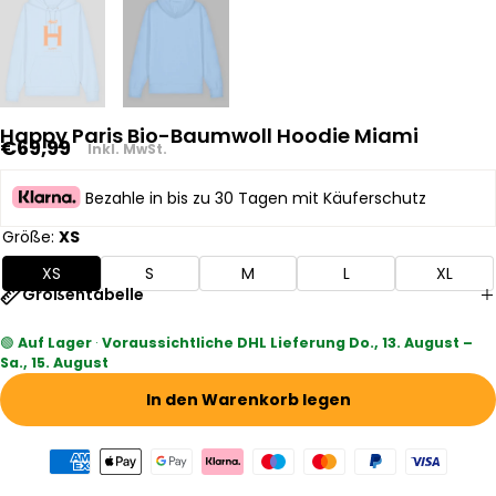
Happy Paris Bio-Baumwoll Hoodie Miami
Regulärer
€69,99
Inkl. MwSt.
Preis
Bezahle in bis zu 30 Tagen mit Käuferschutz
Größe:
XS
XS
S
M
L
XL
Größentabelle
🟢
Auf Lager
·
Voraussichtliche DHL Lieferung Do., 13. August –
Sa., 15. August
In den Warenkorb legen