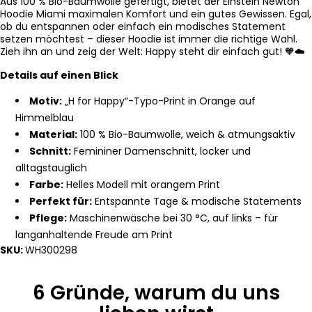
Aus 100 % Bio-Baumwolle gefertigt, bietet der Einstein Newton
Hoodie Miami maximalen Komfort und ein gutes Gewissen. Egal,
ob du entspannen oder einfach ein modisches Statement
setzen möchtest – dieser Hoodie ist immer die richtige Wahl.
Zieh ihn an und zeig der Welt: Happy steht dir einfach gut! 🧡☁️
Details auf einen Blick
Motiv:
„H for Happy“-Typo-Print in Orange auf
Himmelblau
Material:
100 % Bio-Baumwolle, weich & atmungsaktiv
Schnitt:
Femininer Damenschnitt, locker und
alltagstauglich
Farbe:
Helles Modell mit orangem Print
Perfekt für:
Entspannte Tage & modische Statements
Pflege:
Maschinenwäsche bei 30 °C, auf links – für
langanhaltende Freude am Print
SKU:
WH300298
6 Gründe, warum du uns