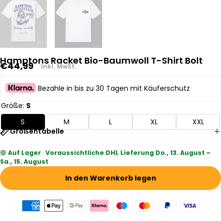
Hamptons Racket Bio-Baumwoll T-Shirt Bolt
Regulärer
€44,99
Inkl. MwSt.
Preis
Bezahle in bis zu 30 Tagen mit Käuferschutz
Größe:
S
S
M
L
XL
XXL
Größentabelle
🟢
Auf Lager
·
Voraussichtliche DHL Lieferung Do., 13. August –
Sa., 15. August
In den Warenkorb legen