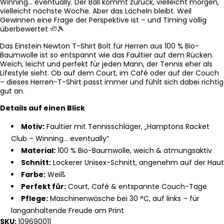
Winning… eventually. Der Ball kommt zurück, vielleicht morgen,
vielleicht nächste Woche. Aber das Lächeln bleibt. Weil
Gewinnen eine Frage der Perspektive ist – und Timing völlig
überbewertet 🦥🎾
Das Einstein Newton T-Shirt Bolt für Herren aus 100 % Bio-
Baumwolle ist so entspannt wie das Faultier auf dem Rücken.
Weich, leicht und perfekt für jeden Mann, der Tennis eher als
Lifestyle sieht. Ob auf dem Court, im Café oder auf der Couch
– dieses Herren-T-Shirt passt immer und fühlt sich dabei richtig
gut an.
Details auf einen Blick
Motiv:
Faultier mit Tennisschläger, „Hamptons Racket
Club – Winning… eventually“
Material:
100 % Bio-Baumwolle, weich & atmungsaktiv
Schnitt:
Lockerer Unisex-Schnitt, angenehm auf der Haut
Farbe:
Weiß
Perfekt für:
Court, Café & entspannte Couch-Tage
Pflege:
Maschinenwäsche bei 30 °C, auf links – für
langanhaltende Freude am Print
SKU:
109690011