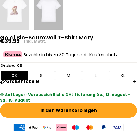
Goldi Bio-Baumwoll T-Shirt Mary
Regulärer
€39,99
Inkl. MwSt.
Preis
Bezahle in bis zu 30 Tagen mit Käuferschutz
Größe:
XS
XS
S
M
L
XL
Größentabelle
🟢
Auf Lager
·
Voraussichtliche DHL Lieferung Do., 13. August –
Sa., 15. August
In den Warenkorb legen