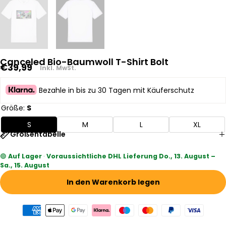
Canceled Bio-Baumwoll T-Shirt Bolt
Regulärer
€39,99
Inkl. MwSt.
Preis
Bezahle in bis zu 30 Tagen mit Käuferschutz
Größe:
S
S
M
L
XL
Größentabelle
🟢
Auf Lager
·
Voraussichtliche DHL Lieferung Do., 13. August –
Sa., 15. August
In den Warenkorb legen