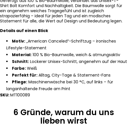
Gefertigt aus 100 % Bio-Baumwolle, verbindet das Unisex-T-
Shirt Bolt Komfort und Nachhaltigkeit. Die Baumwolle sorgt für
ein angenehm weiches Tragegefühl und ist zugleich
strapazierfähig – ideal für jeden Tag und ein modisches
Statement für alle, die Wert auf Design und Bedeutung legen.
Details auf einen Blick
Motiv:
„American Canceled“-Schriftzug – ironisches
Lifestyle-Statement
Material:
100 % Bio-Baumwolle, weich & atmungsaktiv
Schnitt:
Lockerer Unisex-Schnitt, angenehm auf der Haut
Farbe:
Weiß
Perfekt für:
Alltag, City-Tage & Statement-Fans
Pflege:
Maschinenwäsche bei 30 °C, auf links – für
langanhaltende Freude am Print
SKU:
MT100089
6 Gründe, warum du uns
lieben wirst