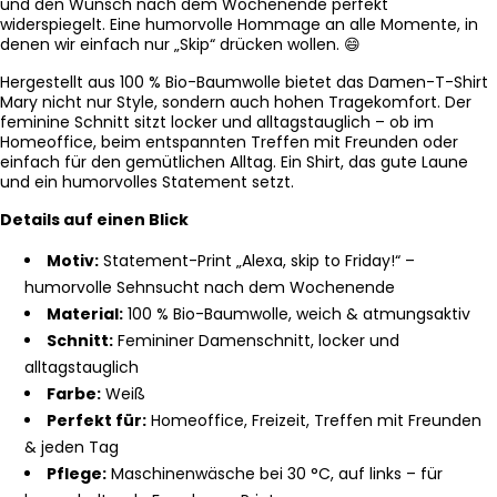
und den Wunsch nach dem Wochenende perfekt
widerspiegelt. Eine humorvolle Hommage an alle Momente, in
denen wir einfach nur „Skip“ drücken wollen. 😄
Hergestellt aus 100 % Bio-Baumwolle bietet das Damen-T-Shirt
Mary nicht nur Style, sondern auch hohen Tragekomfort. Der
feminine Schnitt sitzt locker und alltagstauglich – ob im
Homeoffice, beim entspannten Treffen mit Freunden oder
einfach für den gemütlichen Alltag. Ein Shirt, das gute Laune
und ein humorvolles Statement setzt.
Details auf einen Blick
Motiv:
Statement-Print „Alexa, skip to Friday!“ –
humorvolle Sehnsucht nach dem Wochenende
Material:
100 % Bio-Baumwolle, weich & atmungsaktiv
Schnitt:
Femininer Damenschnitt, locker und
alltagstauglich
Farbe:
Weiß
Perfekt für:
Homeoffice, Freizeit, Treffen mit Freunden
& jeden Tag
Pflege:
Maschinenwäsche bei 30 °C, auf links – für