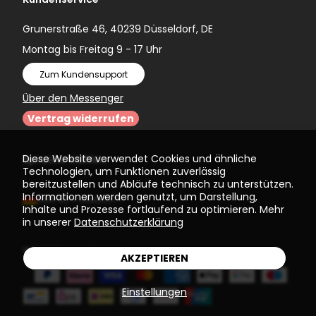
Grunerstraße 46, 40239 Düsseldorf, DE
Montag bis Freitag 9 - 17 Uhr
Zum Kundensupport
Über den Messenger
Vertrag widerrufen
Diese Website verwendet Cookies und ähnliche
Sprache wählen
Technologien, um Funktionen zuverlässig
bereitzustellen und Abläufe technisch zu unterstützen.
Informationen werden genutzt, um Darstellung,
(EUR €)
Deutsch
Inhalte und Prozesse fortlaufend zu optimieren. Mehr
in unserer
Datenschutzerklärung
© 2026
Einstein Newton
AKZEPTIEREN
Einstellungen