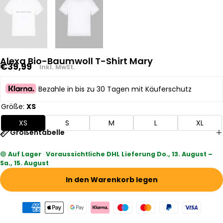
Alexa Bio-Baumwoll T-Shirt Mary
Regulärer
€39,99
Inkl. MwSt.
Preis
Bezahle in bis zu 30 Tagen mit Käuferschutz
Größe:
XS
XS
S
M
L
XL
Größentabelle
🟢
Auf Lager
·
Voraussichtliche DHL Lieferung Do., 13. August –
Sa., 15. August
In den Warenkorb legen