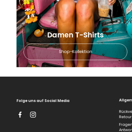
Damen T-Shirts
Shop-Kollektion
Allge
Folge uns auf Social Media
Rückv
Retou
Facebook
Instagram
Frage
Antwor