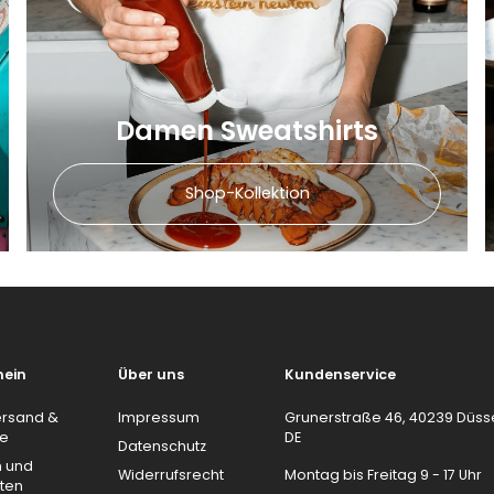
Damen Sweatshirts
Shop-Kollektion
mein
Über uns
Kundenservice
ersand &
Impressum
Grunerstraße 46, 40239 Düsse
re
DE
Datenschutz
n und
Widerrufsrecht
Montag bis Freitag 9 - 17 Uhr
ten