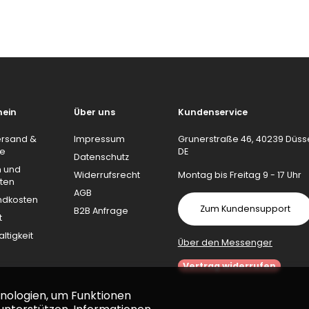
mein
Über uns
Kundenservice
ersand &
Impressum
Grunerstraße 46, 40239 Düsse
re
DE
Datenschutz
n und
Widerrufsrecht
Montag bis Freitag 9 - 17 Uhr
ten
AGB
ndkosten
Zum Kundensupport
B2B Anfrage
t
ltigkeit
Über den Messenger
Vertrag widerrufen
nologien, um Funktionen