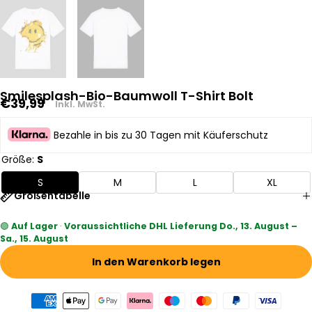
Smilesplash-Bio-Baumwoll T-Shirt Bolt
Regulärer
€39,99
Inkl. MwSt.
Preis
Bezahle in bis zu 30 Tagen mit Käuferschutz
Größe:
S
S
M
L
XL
Größentabelle
🟢
Auf Lager
·
Voraussichtliche DHL Lieferung Do., 13. August –
Sa., 15. August
In den Warenkorb legen