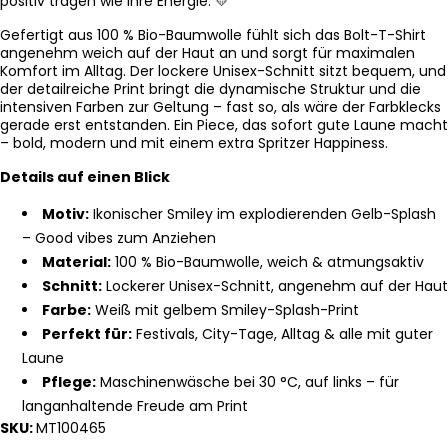
positiv tragen wie ihre Energie. 💛
Gefertigt aus 100 % Bio-Baumwolle fühlt sich das Bolt-T-Shirt
angenehm weich auf der Haut an und sorgt für maximalen
Komfort im Alltag. Der lockere Unisex-Schnitt sitzt bequem, und
der detailreiche Print bringt die dynamische Struktur und die
intensiven Farben zur Geltung – fast so, als wäre der Farbklecks
gerade erst entstanden. Ein Piece, das sofort gute Laune macht
– bold, modern und mit einem extra Spritzer Happiness.
Details auf einen Blick
Motiv:
Ikonischer Smiley im explodierenden Gelb-Splash
– Good vibes zum Anziehen
Material:
100 % Bio-Baumwolle, weich & atmungsaktiv
Schnitt:
Lockerer Unisex-Schnitt, angenehm auf der Haut
Farbe:
Weiß mit gelbem Smiley-Splash-Print
Perfekt für:
Festivals, City-Tage, Alltag & alle mit guter
Laune
Pflege:
Maschinenwäsche bei 30 °C, auf links – für
langanhaltende Freude am Print
SKU:
MT100465