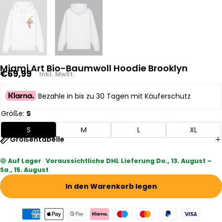
Miami Art Bio-Baumwoll Hoodie Brooklyn
Regulärer
€69,99
Inkl. MwSt.
Preis
Bezahle in bis zu 30 Tagen mit Käuferschutz
Größe:
S
S
M
L
XL
Größentabelle
🟢
Auf Lager
·
Voraussichtliche DHL Lieferung Do., 13. August –
Sa., 15. August
In den Warenkorb legen