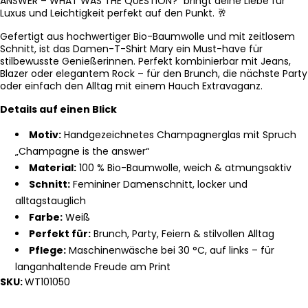
ANSWER – WHAT WAS THE QUESTION?“ bringt deine Liebe für
Luxus und Leichtigkeit perfekt auf den Punkt. 🥂
Gefertigt aus hochwertiger Bio-Baumwolle und mit zeitlosem
Schnitt, ist das Damen-T-Shirt Mary ein Must-have für
stilbewusste Genießerinnen. Perfekt kombinierbar mit Jeans,
Blazer oder elegantem Rock – für den Brunch, die nächste Party
oder einfach den Alltag mit einem Hauch Extravaganz.
Details auf einen Blick
Motiv:
Handgezeichnetes Champagnerglas mit Spruch
„Champagne is the answer“
Material:
100 % Bio-Baumwolle, weich & atmungsaktiv
Schnitt:
Femininer Damenschnitt, locker und
alltagstauglich
Farbe:
Weiß
Perfekt für:
Brunch, Party, Feiern & stilvollen Alltag
Pflege:
Maschinenwäsche bei 30 °C, auf links – für
langanhaltende Freude am Print
SKU:
WT101050