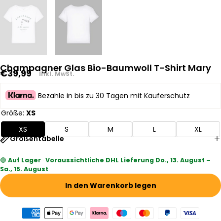
Champagner Glas Bio-Baumwoll T-Shirt Mary
Regulärer
€39,99
Inkl. MwSt.
Preis
Bezahle in bis zu 30 Tagen mit Käuferschutz
Größe:
XS
XS
S
M
L
XL
Größentabelle
🟢
Auf Lager
·
Voraussichtliche DHL Lieferung Do., 13. August –
Sa., 15. August
In den Warenkorb legen