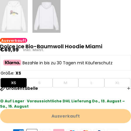
Ausverkauft
Dolce Ice Bio-Baumwoll Hoodie Miami
Regulärer
€69,99
Inkl. MwSt.
Preis
Bezahle in bis zu 30 Tagen mit Käuferschutz
Größe:
XS
XS
S
M
L
XL
Größentabelle
🟢
Auf Lager
·
Voraussichtliche DHL Lieferung Do., 13. August –
Sa., 15. August
Ausverkauft