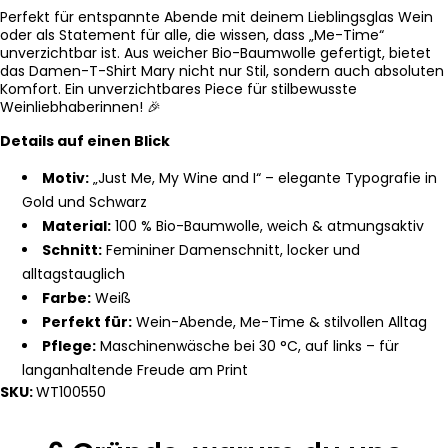
Perfekt für entspannte Abende mit deinem Lieblingsglas Wein
oder als Statement für alle, die wissen, dass „Me-Time“
unverzichtbar ist. Aus weicher Bio-Baumwolle gefertigt, bietet
das Damen-T-Shirt Mary nicht nur Stil, sondern auch absoluten
Komfort. Ein unverzichtbares Piece für stilbewusste
Weinliebhaberinnen! 🎉
Details auf einen Blick
Motiv:
„Just Me, My Wine and I“ – elegante Typografie in
Gold und Schwarz
Material:
100 % Bio-Baumwolle, weich & atmungsaktiv
Schnitt:
Femininer Damenschnitt, locker und
alltagstauglich
Farbe:
Weiß
Perfekt für:
Wein-Abende, Me-Time & stilvollen Alltag
Pflege:
Maschinenwäsche bei 30 °C, auf links – für
langanhaltende Freude am Print
SKU:
WT100550