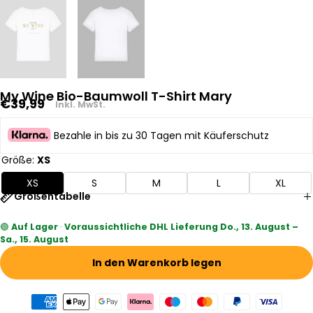
My Wine Bio-Baumwoll T-Shirt Mary
Regulärer
€39,99
Inkl. MwSt.
Preis
Bezahle in bis zu 30 Tagen mit Käuferschutz
Größe:
XS
XS
S
M
L
XL
Größentabelle
🟢
Auf Lager
·
Voraussichtliche DHL Lieferung Do., 13. August –
Sa., 15. August
In den Warenkorb legen