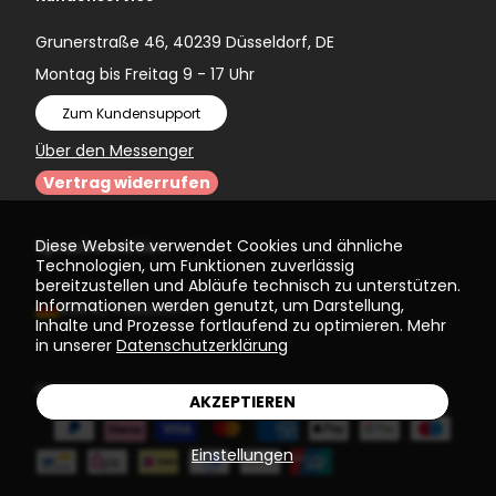
Grunerstraße 46, 40239 Düsseldorf, DE
Montag bis Freitag 9 - 17 Uhr
Zum Kundensupport
Über den Messenger
Vertrag widerrufen
Diese Website verwendet Cookies und ähnliche
Sprache wählen
Technologien, um Funktionen zuverlässig
bereitzustellen und Abläufe technisch zu unterstützen.
Informationen werden genutzt, um Darstellung,
(EUR €)
Deutsch
Inhalte und Prozesse fortlaufend zu optimieren. Mehr
in unserer
Datenschutzerklärung
© 2026
Einstein Newton
AKZEPTIEREN
Einstellungen