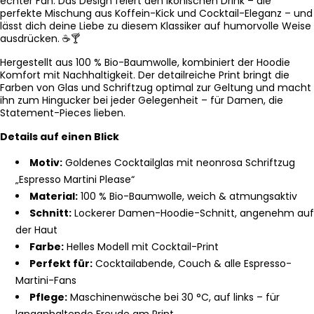
echter Fan. Das Design feiert den ikonischen Drink – die
perfekte Mischung aus Koffein-Kick und Cocktail-Eleganz – und
lässt dich deine Liebe zu diesem Klassiker auf humorvolle Weise
ausdrücken. ☕🍸
Hergestellt aus 100 % Bio-Baumwolle, kombiniert der Hoodie
Komfort mit Nachhaltigkeit. Der detailreiche Print bringt die
Farben von Glas und Schriftzug optimal zur Geltung und macht
ihn zum Hingucker bei jeder Gelegenheit – für Damen, die
Statement-Pieces lieben.
Details auf einen Blick
Motiv:
Goldenes Cocktailglas mit neonrosa Schriftzug
„Espresso Martini Please“
Material:
100 % Bio-Baumwolle, weich & atmungsaktiv
Schnitt:
Lockerer Damen-Hoodie-Schnitt, angenehm auf
der Haut
Farbe:
Helles Modell mit Cocktail-Print
Perfekt für:
Cocktailabende, Couch & alle Espresso-
Martini-Fans
Pflege:
Maschinenwäsche bei 30 °C, auf links – für
langanhaltende Freude am Print