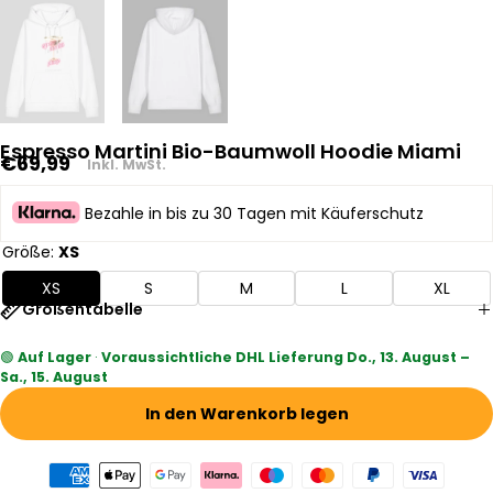
Espresso Martini Bio-Baumwoll Hoodie Miami
Regulärer
€69,99
Inkl. MwSt.
Preis
Bezahle in bis zu 30 Tagen mit Käuferschutz
Größe:
XS
XS
S
M
L
XL
Größentabelle
🟢
Auf Lager
·
Voraussichtliche DHL Lieferung Do., 13. August –
Sa., 15. August
In den Warenkorb legen